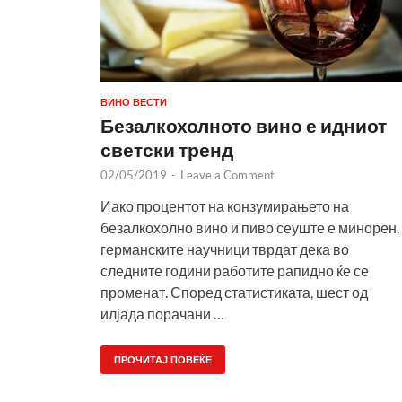
ВИНО ВЕСТИ
Безалкохолното вино е идниот
светски тренд
02/05/2019
-
Leave a Comment
Иако процентот на конзумирањето на
безалкохолно вино и пиво сеуште е минорен,
германските научници тврдат дека во
следните години работите рапидно ќе се
променат. Според статистиката, шест од
илјада порачани …
ПРОЧИТАЈ ПОВЕЌЕ