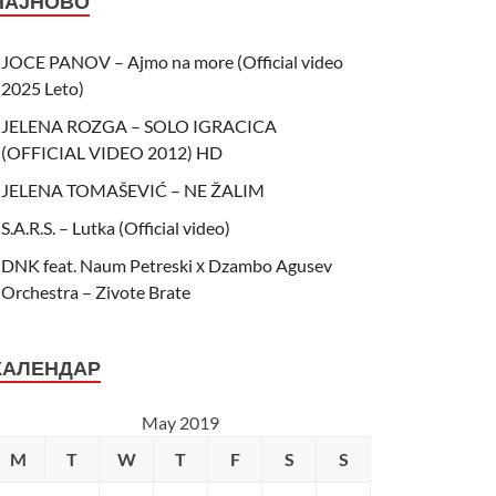
НАЈНОВО
JOCE PANOV – Ajmo na more (Official video
2025 Leto)
JELENA ROZGA – SOLO IGRACICA
(OFFICIAL VIDEO 2012) HD
JELENA TOMAŠEVIĆ – NE ŽALIM
S.A.R.S. – Lutka (Official video)
DNK feat. Naum Petreski х Dzambo Agusev
Orchestra – Zivote Brate
КАЛЕНДАР
May 2019
M
T
W
T
F
S
S