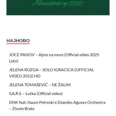
НАЈНОВО
JOCE PANOV – Ajmo na more (Official video 2025
Leto)
JELENA ROZGA – SOLO IGRACICA (OFFICIAL
VIDEO 2012) HD
JELENA TOMAŠEVIĆ – NE ŽALIM
S.A.R.S. – Lutka (Official video)
DNK feat. Naum Petreski х Dzambo Agusev Orchestra
– Zivote Brate