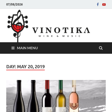
07/08/2026
Ви
Во слу
на нег
величе
Винот
MAIN MENU
DAY:
MAY 20, 2019