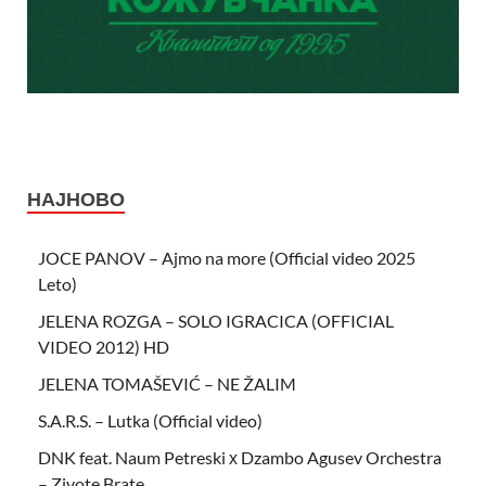
НАЈНОВО
JOCE PANOV – Ajmo na more (Official video 2025
Leto)
JELENA ROZGA – SOLO IGRACICA (OFFICIAL
VIDEO 2012) HD
JELENA TOMAŠEVIĆ – NE ŽALIM
S.A.R.S. – Lutka (Official video)
DNK feat. Naum Petreski х Dzambo Agusev Orchestra
– Zivote Brate