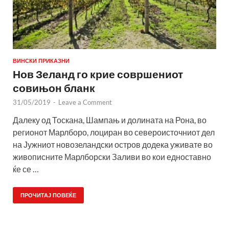
ВИНСКИ ПРИКАЗНИ
Нов Зеланд го крие совршениот
совињон бланк
31/05/2019
-
Leave a Comment
Далеку од Тоскана, Шампањ и долината на Рона, во
регионот Марлборо, лоциран во североисточниот дел
на Јужниот новозеландски остров додека уживате во
живописните Марлборски Заливи во кои едноставно
ќе се …
ПРОЧИТАЈ ПОВЕЌЕ