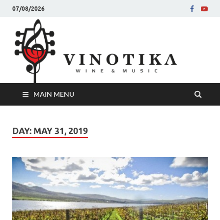
07/08/2026
Ви
Во слу
на нег
величе
Винот
MAIN MENU
DAY:
MAY 31, 2019