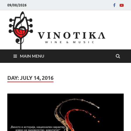
09/08/2026
Ви
Во слу
на нег
величе
Винот
MAIN MENU
DAY:
JULY 14, 2016