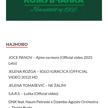
НАЈНОВО
JOCE PANOV – Ajmo na more (Official video 2025
Leto)
JELENA ROZGA – SOLO IGRACICA (OFFICIAL
VIDEO 2012) HD
JELENA TOMAŠEVIĆ – NE ŽALIM
S.A.R.S. – Lutka (Official video)
DNK feat. Naum Petreski х Dzambo Agusev Orchestra
– Zivote Brate