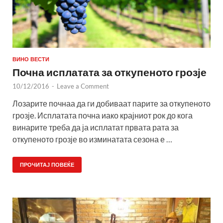
ВИНО ВЕСТИ
Почна исплатата за откупеното грозје
10/12/2016
-
Leave a Comment
Лозарите почнаа да ги добиваат парите за откупеното
грозје. Исплатата почна иако крајниот рок до кога
винарите треба да ја исплатат првата рата за
откупеното грозје во изминатата сезона е …
ПРОЧИТАЈ ПОВЕЌЕ