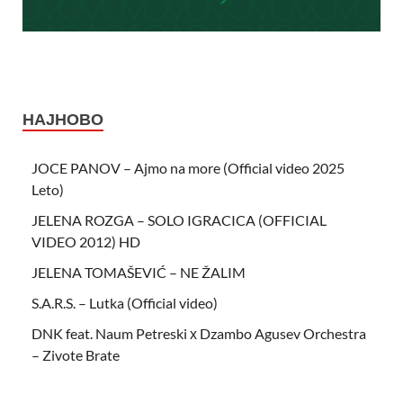
НАЈНОВО
JOCE PANOV – Ajmo na more (Official video 2025
Leto)
JELENA ROZGA – SOLO IGRACICA (OFFICIAL
VIDEO 2012) HD
JELENA TOMAŠEVIĆ – NE ŽALIM
S.A.R.S. – Lutka (Official video)
DNK feat. Naum Petreski х Dzambo Agusev Orchestra
– Zivote Brate