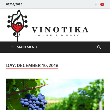
07/08/2026
Ви
Во слу
на нег
величе
Винот
MAIN MENU
DAY:
DECEMBER 10, 2016