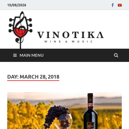
10/08/2026
Ви
Во слу
на нег
величе
Винот
MAIN MENU
DAY:
MARCH 28, 2018