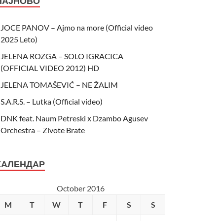
НАЈНОВО
JOCE PANOV – Ajmo na more (Official video
2025 Leto)
JELENA ROZGA – SOLO IGRACICA
(OFFICIAL VIDEO 2012) HD
JELENA TOMAŠEVIĆ – NE ŽALIM
S.A.R.S. – Lutka (Official video)
DNK feat. Naum Petreski х Dzambo Agusev
Orchestra – Zivote Brate
КАЛЕНДАР
October 2016
M
T
W
T
F
S
S