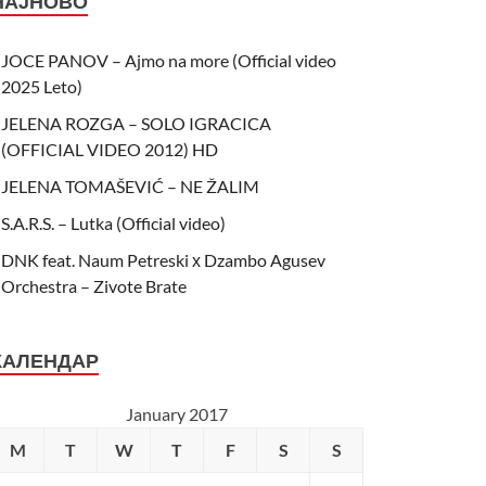
НАЈНОВО
JOCE PANOV – Ajmo na more (Official video
2025 Leto)
JELENA ROZGA – SOLO IGRACICA
(OFFICIAL VIDEO 2012) HD
JELENA TOMAŠEVIĆ – NE ŽALIM
S.A.R.S. – Lutka (Official video)
DNK feat. Naum Petreski х Dzambo Agusev
Orchestra – Zivote Brate
КАЛЕНДАР
January 2017
M
T
W
T
F
S
S