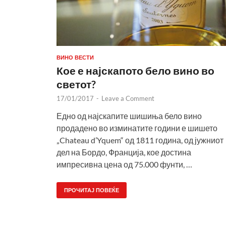
ВИНО ВЕСТИ
Кое е најскапото бело вино во
светот?
17/01/2017
-
Leave a Comment
Едно од најскапите шишиња бело вино
продадено во изминатите години е шишето
„Chateau d’Yquem“ од 1811 година, од јужниот
дел на Бордо, Франција, кое достина
импресивна цена од 75.000 фунти, …
ПРОЧИТАЈ ПОВЕЌЕ