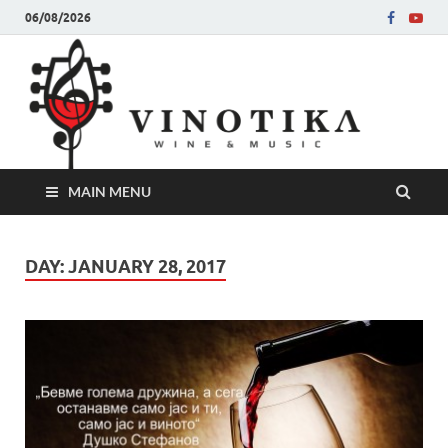
06/08/2026
Ви
Во слу
на нег
величе
Винот
MAIN MENU
DAY:
JANUARY 28, 2017