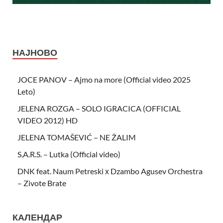
НАЈНОВО
JOCE PANOV – Ajmo na more (Official video 2025
Leto)
JELENA ROZGA – SOLO IGRACICA (OFFICIAL
VIDEO 2012) HD
JELENA TOMAŠEVIĆ – NE ŽALIM
S.A.R.S. – Lutka (Official video)
DNK feat. Naum Petreski х Dzambo Agusev Orchestra
– Zivote Brate
КАЛЕНДАР