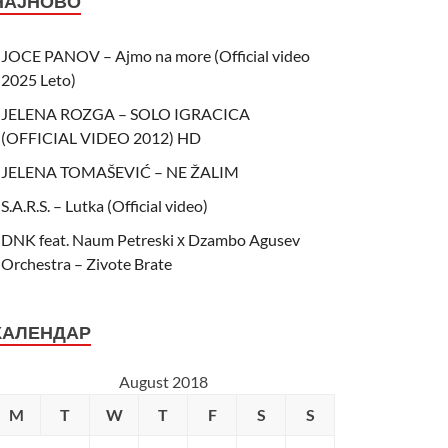
НАЈНОВО
JOCE PANOV – Ajmo na more (Official video
2025 Leto)
JELENA ROZGA – SOLO IGRACICA
(OFFICIAL VIDEO 2012) HD
JELENA TOMAŠEVIĆ – NE ŽALIM
S.A.R.S. – Lutka (Official video)
DNK feat. Naum Petreski х Dzambo Agusev
Orchestra – Zivote Brate
КАЛЕНДАР
August 2018
M
T
W
T
F
S
S