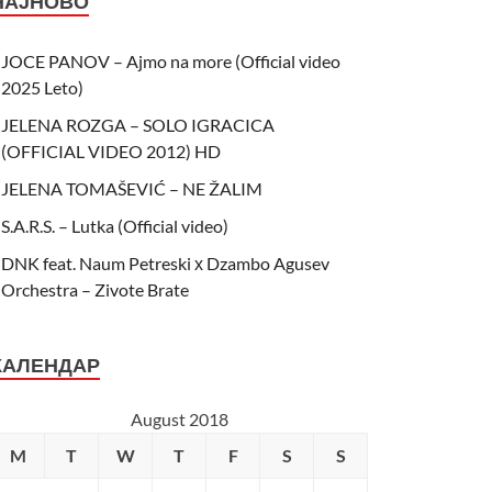
НАЈНОВО
JOCE PANOV – Ajmo na more (Official video
2025 Leto)
JELENA ROZGA – SOLO IGRACICA
(OFFICIAL VIDEO 2012) HD
JELENA TOMAŠEVIĆ – NE ŽALIM
S.A.R.S. – Lutka (Official video)
DNK feat. Naum Petreski х Dzambo Agusev
Orchestra – Zivote Brate
КАЛЕНДАР
August 2018
M
T
W
T
F
S
S