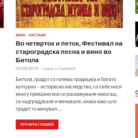
ВИНО - НАСТАНИ
Во четврток и петок, Фестивал на
староградска песна и вино во
Битола
06/08/2018
-
Leave a Comment
Битола, градот со голема традиција и богато
културно – историско наследство, со себе носи
многу приказни кои се раскажувале некогаш,
се надградувале и менувале, онака како што
градот го менувал …
ПРОЧИТАЈ ПОВЕЌЕ