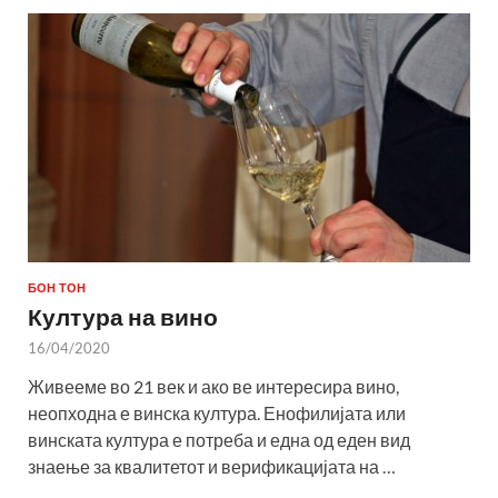
БОН ТОН
Култура на вино
16/04/2020
Живееме во 21 век и ако ве интересира вино,
неопходна е винска култура. Енофилијата или
винската култура е потреба и една од еден вид
знаење за квалитетот и верификацијата на …