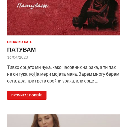
СИНАЛКО ХИТС
ПАТУВАМ
16/04/2020
Тивко срцето ми чука, како часовник на рака, а ти пак
не си тука, кој ја мери мојата мака. Зарем многу барам
сега, два, три грста среќни зрака, или срце …
ПРОЧИТАЈ ПОВЕЌЕ