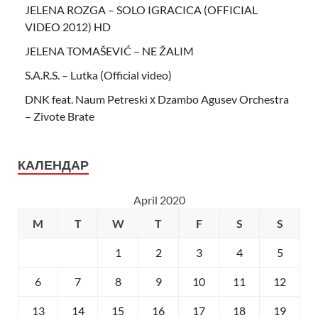
JELENA ROZGA – SOLO IGRACICA (OFFICIAL
VIDEO 2012) HD
JELENA TOMAŠEVIĆ – NE ŽALIM
S.A.R.S. – Lutka (Official video)
DNK feat. Naum Petreski х Dzambo Agusev Orchestra
– Zivote Brate
КАЛЕНДАР
April 2020
M
T
W
T
F
S
S
1
2
3
4
5
6
7
8
9
10
11
12
13
14
15
16
17
18
19