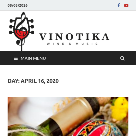
08/08/2026
Ви
Во слу
на нег
величе
Винот
MAIN MENU
DAY:
APRIL 16, 2020