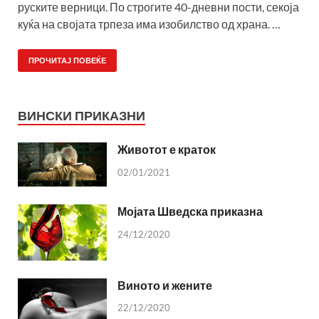
руските верници. По строгите 40-дневни пости, секоја
куќа на својата трпеза има изобилство од храна. …
ПРОЧИТАЈ ПОВЕЌЕ
ВИНСКИ ПРИКАЗНИ
Животот е краток
02/01/2021
Мојата Шведска приказна
24/12/2020
Виното и жените
22/12/2020