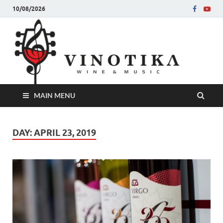
10/08/2026
Ви
Во слу
на нег
величе
Винот
MAIN MENU
DAY:
APRIL 23, 2019