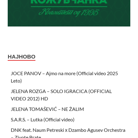
НАЈНОВО
JOCE PANOV – Ajmo na more (Official video 2025
Leto)
JELENA ROZGA – SOLO IGRACICA (OFFICIAL
VIDEO 2012) HD
JELENA TOMAŠEVIĆ – NE ŽALIM
S.A.R.S. – Lutka (Official video)
DNK feat. Naum Petreski х Dzambo Agusev Orchestra
– Zivote Brate