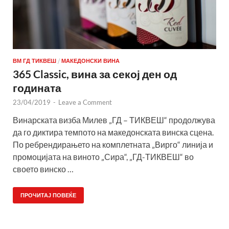
ВМ ГД ТИКВЕШ
/
МАКЕДОНСКИ ВИНА
365 Classic, вина за секој ден од
годината
23/04/2019
-
Leave a Comment
Винарската визба Милев „ГД – ТИКВЕШ“ продолжува
да го диктира темпото на македонската винска сцена.
По ребрендирањето на комплетната „Вирго“ линија и
промоцијата на виното „Сира“, „ГД-ТИКВЕШ“ во
своето винско …
ПРОЧИТАЈ ПОВЕЌЕ