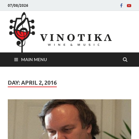
07/08/2026
Ви
Во слу
на нег
величе
Винот
MAIN MENU
DAY:
APRIL 2, 2016