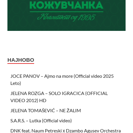
НАЈНОВО
JOCE PANOV – Ajmo na more (Official video 2025
Leto)
JELENA ROZGA – SOLO IGRACICA (OFFICIAL
VIDEO 2012) HD
JELENA TOMAŠEVIĆ – NE ŽALIM
S.A.R.S. – Lutka (Official video)
DNK feat. Naum Petreski х Dzambo Agusev Orchestra