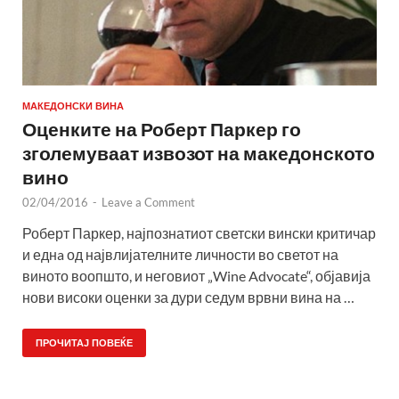
МАКЕДОНСКИ ВИНА
Оценките на Роберт Паркер го
зголемуваат извозот на македонското
вино
02/04/2016
-
Leave a Comment
Роберт Паркер, најпознатиот светски вински критичар
и еднa од највлијателните личности во светот на
виното воопшто, и неговиот „Wine Advocate“, објавија
нови високи оценки за дури седум врвни вина на …
ПРОЧИТАЈ ПОВЕЌЕ