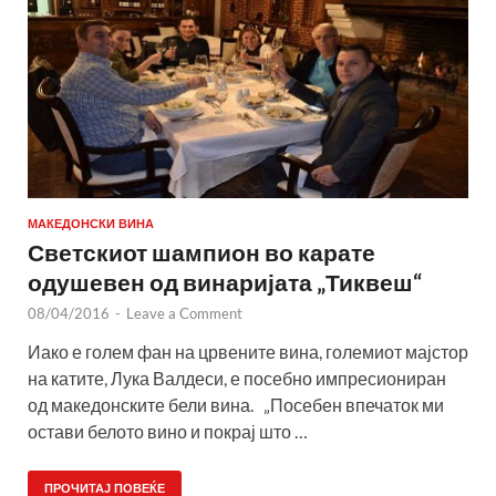
МАКЕДОНСКИ ВИНА
Светскиот шампион во карате
одушевен од винаријата „Тиквеш“
08/04/2016
-
Leave a Comment
Иако е голем фан на црвените вина, големиот мајстор
на катите, Лука Валдеси, е посебно импресиониран
од македонските бели вина. „Посебен впечаток ми
остави белото вино и покрај што …
ПРОЧИТАЈ ПОВЕЌЕ