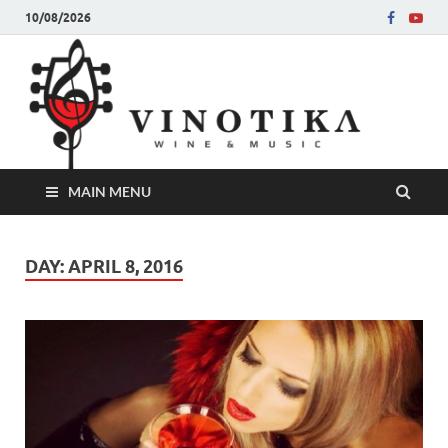
10/08/2026
Ви
Во слу
на нег
величе
Винот
MAIN MENU
DAY:
APRIL 8, 2016