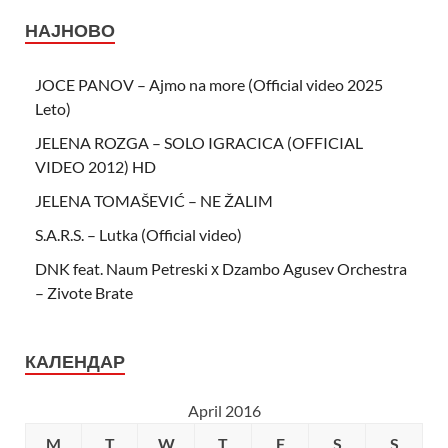
НАЈНОВО
JOCE PANOV – Ajmo na more (Official video 2025
Leto)
JELENA ROZGA – SOLO IGRACICA (OFFICIAL
VIDEO 2012) HD
JELENA TOMAŠEVIĆ – NE ŽALIM
S.A.R.S. – Lutka (Official video)
DNK feat. Naum Petreski х Dzambo Agusev Orchestra
– Zivote Brate
КАЛЕНДАР
April 2016
M
T
W
T
F
S
S