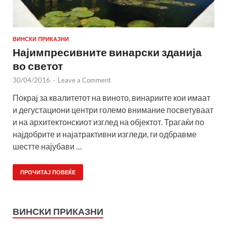
ВИНСКИ ПРИКАЗНИ
Најимпресивните винарски зданија
во светот
30/04/2016
-
Leave a Comment
Покрај за квалитетот на виното, винариите кои имаат
и дегустациони центри големо внимание посветуваат
и на архитектонскиот изглед на објектот. Трагаќи по
најдобрите и најатрактивни изгледи, ги одбравме
шестте најубави …
ПРОЧИТАЈ ПОВЕЌЕ
ВИНСКИ ПРИКАЗНИ