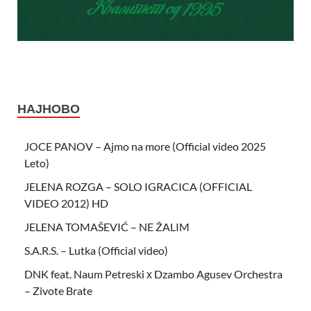
НАЈНОВО
JOCE PANOV – Ajmo na more (Official video 2025
Leto)
JELENA ROZGA – SOLO IGRACICA (OFFICIAL
VIDEO 2012) HD
JELENA TOMAŠEVIĆ – NE ŽALIM
S.A.R.S. – Lutka (Official video)
DNK feat. Naum Petreski х Dzambo Agusev Orchestra
– Zivote Brate