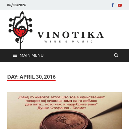
06/08/2026
Ви
Во слу
на нег
величе
Винот
MAIN MENU
DAY:
APRIL 30, 2016