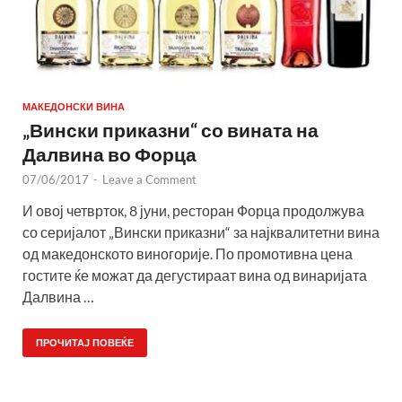
МАКЕДОНСКИ ВИНА
„Вински приказни“ со вината на
Далвина во Форца
07/06/2017
-
Leave a Comment
И овој четврток, 8 јуни, ресторан Форца продолжува
со серијалот „Вински приказни“ за најквалитетни вина
од македонското виногорије. По промотивна цена
гостите ќе можат да дегустираат вина од винаријата
Далвина …
ПРОЧИТАЈ ПОВЕЌЕ