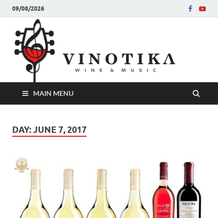
09/08/2026
Ви
Во слу
на нег
величе
Винот
MAIN MENU
DAY:
JUNE 7, 2017