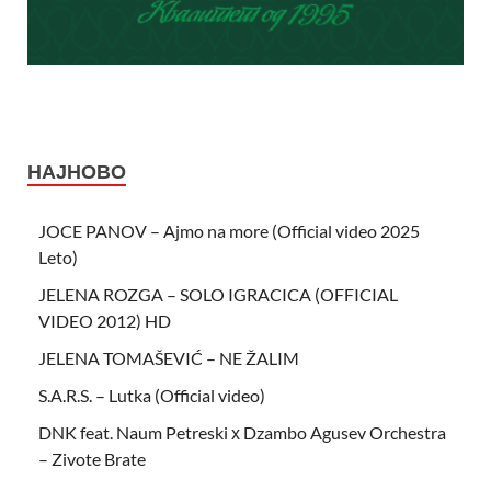
НАЈНОВО
JOCE PANOV – Ajmo na more (Official video 2025
Leto)
JELENA ROZGA – SOLO IGRACICA (OFFICIAL
VIDEO 2012) HD
JELENA TOMAŠEVIĆ – NE ŽALIM
S.A.R.S. – Lutka (Official video)
DNK feat. Naum Petreski х Dzambo Agusev Orchestra
– Zivote Brate