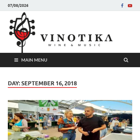
07/08/2026
Ви
Во слу
на нег
величе
Винот
MAIN MENU
DAY:
SEPTEMBER 16, 2018