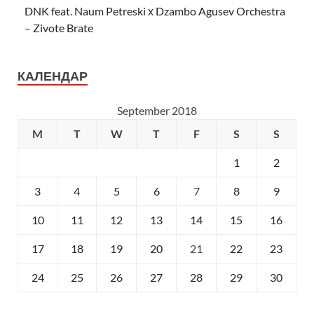
DNK feat. Naum Petreski х Dzambo Agusev Orchestra
– Zivote Brate
КАЛЕНДАР
September 2018
M
T
W
T
F
S
S
1
2
3
4
5
6
7
8
9
10
11
12
13
14
15
16
17
18
19
20
21
22
23
24
25
26
27
28
29
30