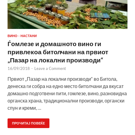
ВИНО - НАСТАНИ
Ѓомлезе и домашното вино ги
привлекоа битолчани на првиот
„Пазар на локални производи“
16/09/2018
-
Leave a Comment
Првиот „Пазар на локални производи“ во Битола,
денеска ги собра на едно место битолчани да вкусат
домашно подготвени пити, гомлезе, вино, разновидна
органска храна, традиционални производи, органски
спун и креми, …
ПРОЧИТАЈ ПОВЕЌЕ