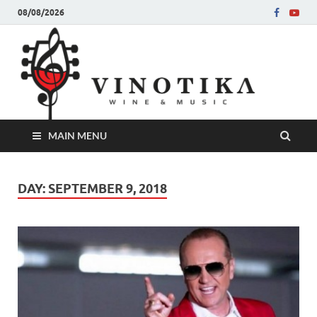
08/08/2026
Ви
Во слу
на нег
величе
Винот
MAIN MENU
DAY:
SEPTEMBER 9, 2018