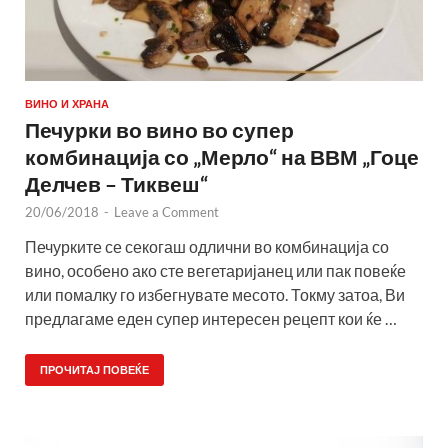
ВИНО И ХРАНА
Печурки во вино во супер
комбинација со „Мерло“ на ВВМ „Гоце
Делчев – Тиквеш“
20/06/2018
-
Leave a Comment
Печурките се секогаш одлични во комбинација со
вино, особено ако сте вегетаријанец или пак повеќе
или помалку го избегнувате месото. Токму затоа, Ви
предлагаме еден супер интересен рецепт кои ќе …
ПРОЧИТАЈ ПОВЕЌЕ