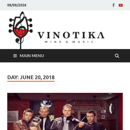
08/08/2026
Ви
Во слу
на нег
величе
Винот
MAIN MENU
DAY:
JUNE 20, 2018