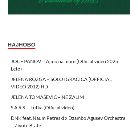
НАЈНОВО
JOCE PANOV – Ajmo na more (Official video 2025
Leto)
JELENA ROZGA – SOLO IGRACICA (OFFICIAL
VIDEO 2012) HD
JELENA TOMAŠEVIĆ – NE ŽALIM
S.A.R.S. – Lutka (Official video)
DNK feat. Naum Petreski х Dzambo Agusev Orchestra
– Zivote Brate