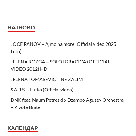
НАЈНОВО
JOCE PANOV – Ajmo na more (Official video 2025
Leto)
JELENA ROZGA – SOLO IGRACICA (OFFICIAL
VIDEO 2012) HD
JELENA TOMAŠEVIĆ – NE ŽALIM
S.A.R.S. – Lutka (Official video)
DNK feat. Naum Petreski х Dzambo Agusev Orchestra
– Zivote Brate
КАЛЕНДАР