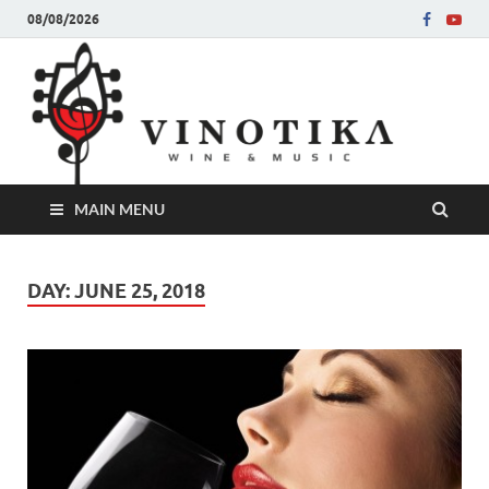
08/08/2026
Ви
Во слу
на нег
величе
Винот
MAIN MENU
DAY:
JUNE 25, 2018