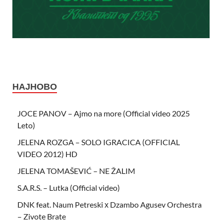
НАЈНОВО
JOCE PANOV – Ajmo na more (Official video 2025
Leto)
JELENA ROZGA – SOLO IGRACICA (OFFICIAL
VIDEO 2012) HD
JELENA TOMAŠEVIĆ – NE ŽALIM
S.A.R.S. – Lutka (Official video)
DNK feat. Naum Petreski х Dzambo Agusev Orchestra
– Zivote Brate