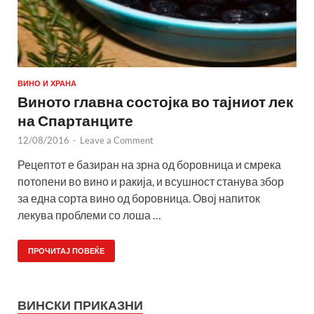
ВИНО И ХРАНА
Виното главна состојка во тајниот лек
на Спартанците
12/08/2016
-
Leave a Comment
Рецептот е базиран на зрна од боровница и смрека
потопени во вино и ракија, и всушност станува збор
за една сорта вино од боровница. Овој напиток
лекува проблеми со лоша …
ПРОЧИТАЈ ПОВЕЌЕ
ВИНСКИ ПРИКАЗНИ