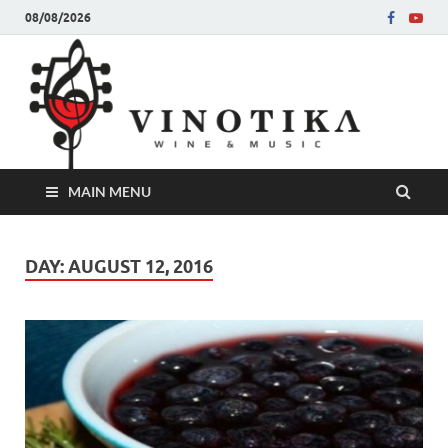
08/08/2026
Ви
Во слу
на нег
величе
Винот
MAIN MENU
DAY:
AUGUST 12, 2016