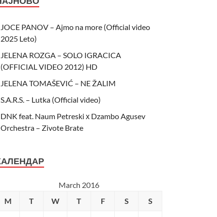
НАЈНОВО
JOCE PANOV – Ajmo na more (Official video
2025 Leto)
JELENA ROZGA – SOLO IGRACICA
(OFFICIAL VIDEO 2012) HD
JELENA TOMAŠEVIĆ – NE ŽALIM
S.A.R.S. – Lutka (Official video)
DNK feat. Naum Petreski х Dzambo Agusev
Orchestra – Zivote Brate
КАЛЕНДАР
March 2016
M
T
W
T
F
S
S