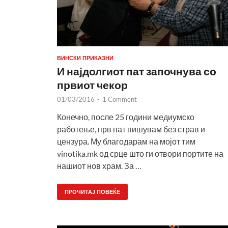
ВИНСКИ ПРИКАЗНИ
И најдолгиот пат започнува со
првиот чекор
01/03/2016
-
1 Comment
Конечно, после 25 години медиумско
работење, прв пат пишувам без страв и
цензура. Му благодарам на мојот тим
vinotika.mk од срце што ги отвори портите на
нашиот нов храм. За …
ПРОЧИТАЈ ПОВЕЌЕ