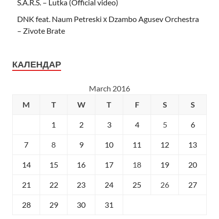
S.A.R.S. – Lutka (Official video)
DNK feat. Naum Petreski х Dzambo Agusev Orchestra
– Zivote Brate
КАЛЕНДАР
March 2016
M
T
W
T
F
S
S
1
2
3
4
5
6
7
8
9
10
11
12
13
14
15
16
17
18
19
20
21
22
23
24
25
26
27
28
29
30
31