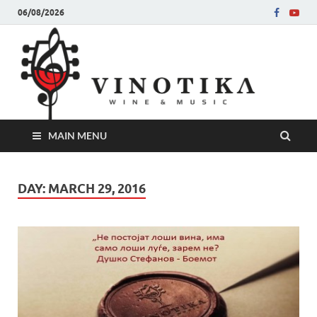
06/08/2026
Ви
Во слу
на нег
величе
Винот
MAIN MENU
DAY:
MARCH 29, 2016