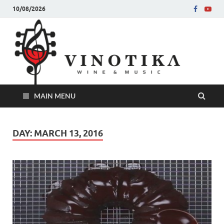
10/08/2026
Ви
Во слу
на нег
величе
Винот
MAIN MENU
DAY:
MARCH 13, 2016