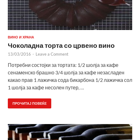
ВИНО И ХРАНА
Чоколадна торта со црвено вино
13/03/2016
-
Leave a Comment
Потребни состојки за тортата: 1/2 шолја за кафе
сенаменско брашно 3/4 шолја за кафе незасладен
какао прав 1 лажичка сода бикарбона 1/2 лажичка сол
1 шолја за кафе несолен путер, …
ПРОЧИТАЈ ПОВЕЌЕ