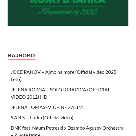
НАЈНОВО
JOCE PANOV – Ajmo na more (Official video 2025
Leto)
JELENA ROZGA – SOLO IGRACICA (OFFICIAL
VIDEO 2012) HD
JELENA TOMAŠEVIĆ – NE ŽALIM
S.A.R.S. – Lutka (Official video)
DNK feat. Naum Petreski х Dzambo Agusev Orchestra
– Zivote Brate