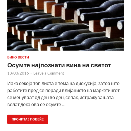
ВИНО ВЕСТИ
Осумте најпознати вина на светот
13/03/2016
-
Leave a Comment
Иако секоја топ листа е тема на дискусија, затоа што
работите пред се поради влијанието на маркетингот
се менуваат од ден во ден, сепак, истражувањата
велат дека ова се осумте …
ПРОЧИТАЈ ПОВЕЌЕ