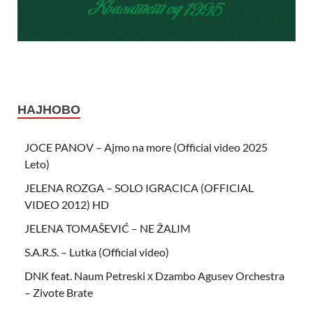
НАЈНОВО
JOCE PANOV – Ajmo na more (Official video 2025
Leto)
JELENA ROZGA – SOLO IGRACICA (OFFICIAL
VIDEO 2012) HD
JELENA TOMAŠEVIĆ – NE ŽALIM
S.A.R.S. – Lutka (Official video)
DNK feat. Naum Petreski х Dzambo Agusev Orchestra
– Zivote Brate