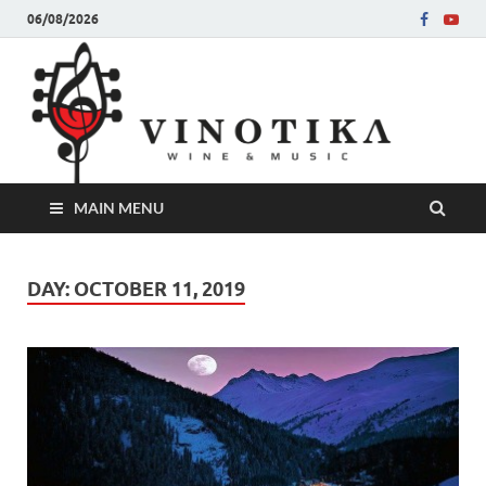
06/08/2026
Ви
Во слу
на нег
величе
Винот
MAIN MENU
DAY:
OCTOBER 11, 2019